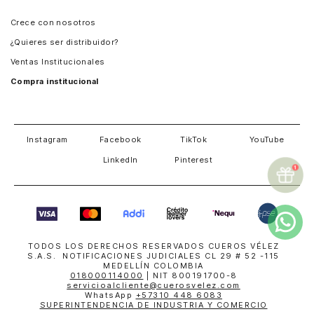
Panamá
Crece con nosotros
Guatemala
¿Quieres ser distribuidor?
Estados Unidos
Ventas Institucionales
Salvador
Compra institucional
Costa Rica
Instagram
Facebook
TikTok
YouTube
LinkedIn
Pinterest
TODOS LOS DERECHOS RESERVADOS CUEROS VÉLEZ
S.A.S. NOTIFICACIONES JUDICIALES CL 29 # 52 -115
MEDELLÍN COLOMBIA
018000114000
| NIT 800191700-8
servicioalcliente@cuerosvelez.com
WhatsApp
+57310 448 6083
SUPERINTENDENCIA DE INDUSTRIA Y COMERCIO