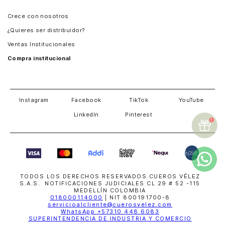
Panamá
Crece con nosotros
Guatemala
¿Quieres ser distribuidor?
Estados Unidos
Ventas Institucionales
Salvador
Compra institucional
Costa Rica
Instagram
Facebook
TikTok
YouTube
LinkedIn
Pinterest
TODOS LOS DERECHOS RESERVADOS CUEROS VÉLEZ
S.A.S. NOTIFICACIONES JUDICIALES CL 29 # 52 -115
MEDELLÍN COLOMBIA
018000114000
| NIT 800191700-8
servicioalcliente@cuerosvelez.com
WhatsApp
+57310 448 6083
SUPERINTENDENCIA DE INDUSTRIA Y COMERCIO