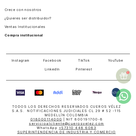
Panamá
Crece con nosotros
Guatemala
¿Quieres ser distribuidor?
Estados Unidos
Ventas Institucionales
Salvador
Compra institucional
Costa Rica
Instagram
Facebook
TikTok
YouTube
LinkedIn
Pinterest
TODOS LOS DERECHOS RESERVADOS CUEROS VÉLEZ
S.A.S. NOTIFICACIONES JUDICIALES CL 29 # 52 -115
MEDELLÍN COLOMBIA
018000114000
| NIT 800191700-8
servicioalcliente@cuerosvelez.com
WhatsApp
+57310 448 6083
SUPERINTENDENCIA DE INDUSTRIA Y COMERCIO