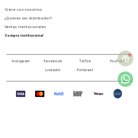
Panamá
Crece con nosotros
Guatemala
¿Quieres ser distribuidor?
Estados Unidos
Ventas Institucionales
Salvador
Compra institucional
Costa Rica
Instagram
Facebook
TikTok
YouTube
LinkedIn
Pinterest
TODOS LOS DERECHOS RESERVADOS CUEROS VÉLEZ
S.A.S. NOTIFICACIONES JUDICIALES CL 29 # 52 -115
MEDELLÍN COLOMBIA
018000114000
| NIT 800191700-8
servicioalcliente@cuerosvelez.com
WhatsApp
+57310 448 6083
SUPERINTENDENCIA DE INDUSTRIA Y COMERCIO