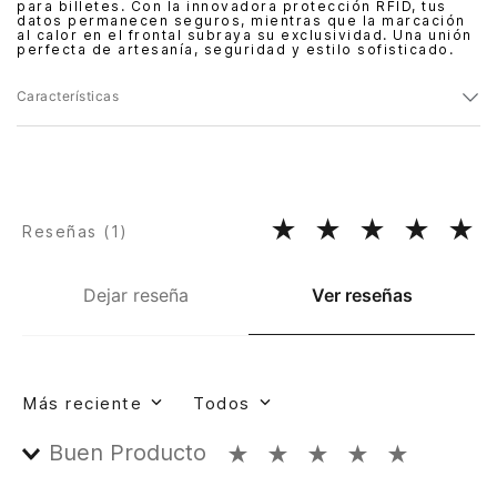
para billetes. Con la innovadora protección RFID, tus
datos permanecen seguros, mientras que la marcación
al calor en el frontal subraya su exclusividad. Una unión
perfecta de artesanía, seguridad y estilo sofisticado.
Características
★
★
★
★
★
Reseñas (
1
)
Dejar reseña
Ver reseñas
Más reciente
Todos
Buen Producto
★
★
★
★
★
Enviado
2 años atrás
por
Anónimo