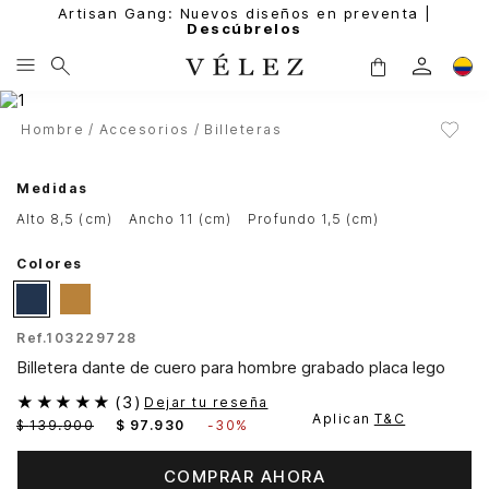
Artisan Gang: Nuevos diseños en preventa |
Descúbrelos
Hombre
Accesorios
Billeteras
Medidas
alto 8,5 (cm)
ancho 11 (cm)
profundo 1,5 (cm)
Colores
Ref.
103229728
Billetera dante de cuero para hombre grabado placa lego
★
★
★
★
★
(
3
)
Dejar tu reseña
Aplican
T&C
$
139
.
900
$
97
.
930
-
30%
COMPRAR AHORA