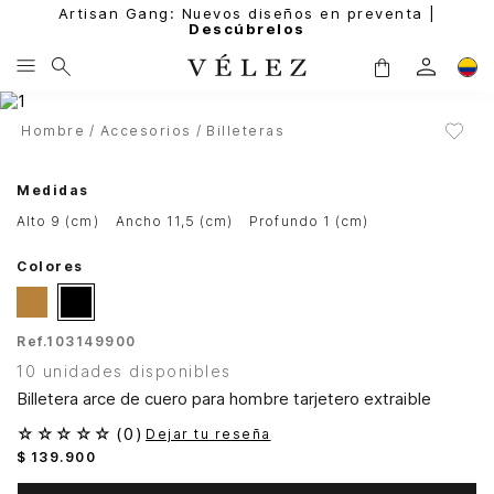
Artisan Gang: Nuevos diseños en preventa |
Descúbrelos
Hombre
Accesorios
Billeteras
Medidas
alto 9 (cm)
ancho 11,5 (cm)
profundo 1 (cm)
Colores
Ref.
103149900
10 unidades disponibles
Billetera arce de cuero para hombre tarjetero extraible
☆
☆
☆
☆
☆
(
0
)
Dejar tu reseña
$
139
.
900