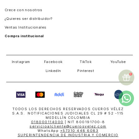
Panamá
Crece con nosotros
Guatemala
¿Quieres ser distribuidor?
Estados Unidos
Ventas Institucionales
Salvador
Compra institucional
Costa Rica
Instagram
Facebook
TikTok
YouTube
LinkedIn
Pinterest
TODOS LOS DERECHOS RESERVADOS CUEROS VÉLEZ
S.A.S. NOTIFICACIONES JUDICIALES CL 29 # 52 -115
MEDELLÍN COLOMBIA
018000114000
| NIT 800191700-8
servicioalcliente@cuerosvelez.com
WhatsApp
+57310 448 6083
SUPERINTENDENCIA DE INDUSTRIA Y COMERCIO