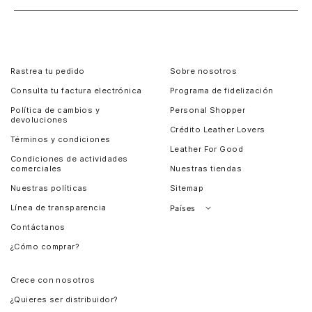
Rastrea tu pedido
Sobre nosotros
Consulta tu factura electrónica
Programa de fidelización
Política de cambios y
Personal Shopper
devoluciones
Crédito Leather Lovers
Términos y condiciones
Leather For Good
Condiciones de actividades
comerciales
Nuestras tiendas
Nuestras políticas
Sitemap
Línea de transparencia
Países
Contáctanos
Perú
¿Cómo comprar?
Chile
Panamá
Crece con nosotros
Guatemala
¿Quieres ser distribuidor?
Estados Unidos