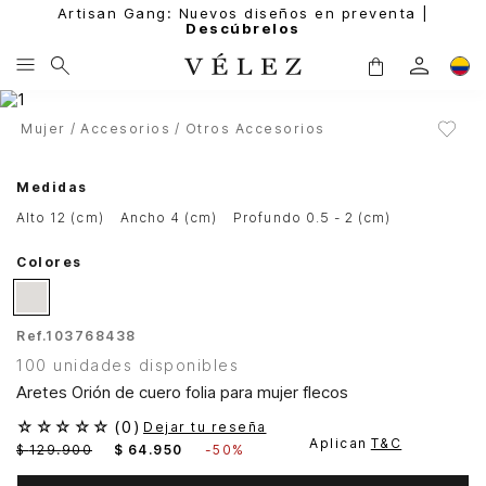
Artisan Gang: Nuevos diseños en preventa |
Descúbrelos
Mujer
Accesorios
Otros Accesorios
Medidas
alto 12 (cm)
ancho 4 (cm)
profundo 0.5 - 2 (cm)
Colores
Ref.
103768438
100 unidades disponibles
Aretes Orión de cuero folia para mujer flecos
☆
☆
☆
☆
☆
(
0
)
Dejar tu reseña
Aplican
T&C
$
129
.
900
$
64
.
950
-
50%