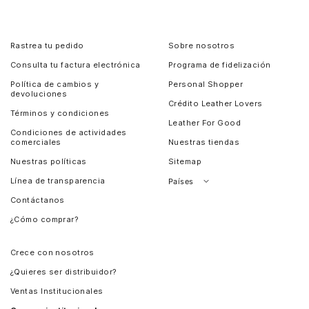
Rastrea tu pedido
Sobre nosotros
Consulta tu factura electrónica
Programa de fidelización
Política de cambios y
Personal Shopper
devoluciones
Crédito Leather Lovers
Términos y condiciones
Leather For Good
Condiciones de actividades
comerciales
Nuestras tiendas
Nuestras políticas
Sitemap
Línea de transparencia
Países
Contáctanos
Perú
¿Cómo comprar?
Chile
Panamá
Crece con nosotros
Guatemala
¿Quieres ser distribuidor?
Estados Unidos
Ventas Institucionales
Salvador