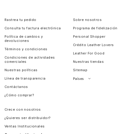
Rastrea tu pedido
Sobre nosotros
Consulta tu factura electrónica
Programa de fidelización
Política de cambios y
Personal Shopper
devoluciones
Crédito Leather Lovers
Términos y condiciones
Leather For Good
Condiciones de actividades
comerciales
Nuestras tiendas
Nuestras políticas
Sitemap
Línea de transparencia
Países
Contáctanos
Perú
¿Cómo comprar?
Chile
Panamá
Crece con nosotros
Guatemala
¿Quieres ser distribuidor?
Estados Unidos
Ventas Institucionales
Salvador