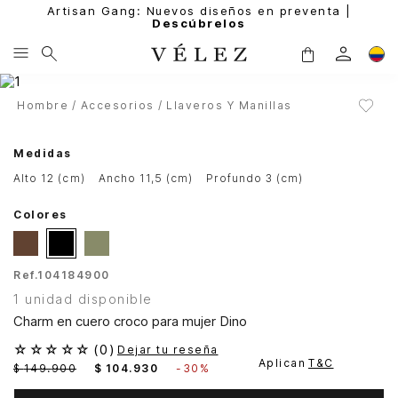
Artisan Gang: Nuevos diseños en preventa |
Descúbrelos
Hombre
Accesorios
Llaveros Y Manillas
Medidas
alto 12 (cm)
ancho 11,5 (cm)
profundo 3 (cm)
Colores
Ref.
104184900
1 unidad disponible
Charm en cuero croco para mujer Dino
☆
☆
☆
☆
☆
(
0
)
Dejar tu reseña
Aplican
T&C
$
149
.
900
$
104
.
930
-
30%