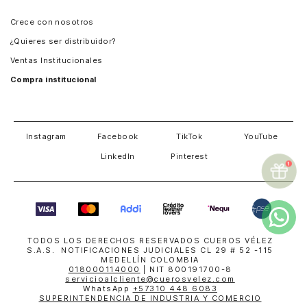
Panamá
Crece con nosotros
Guatemala
¿Quieres ser distribuidor?
Estados Unidos
Ventas Institucionales
Salvador
Compra institucional
Costa Rica
Instagram
Facebook
TikTok
YouTube
LinkedIn
Pinterest
TODOS LOS DERECHOS RESERVADOS CUEROS VÉLEZ
S.A.S. NOTIFICACIONES JUDICIALES CL 29 # 52 -115
MEDELLÍN COLOMBIA
018000114000
| NIT 800191700-8
servicioalcliente@cuerosvelez.com
WhatsApp
+57310 448 6083
SUPERINTENDENCIA DE INDUSTRIA Y COMERCIO