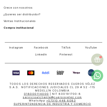
Panamá
Crece con nosotros
Guatemala
¿Quieres ser distribuidor?
Estados Unidos
Ventas Institucionales
Salvador
Compra institucional
Costa Rica
Instagram
Facebook
TikTok
YouTube
LinkedIn
Pinterest
TODOS LOS DERECHOS RESERVADOS CUEROS VÉLEZ
S.A.S. NOTIFICACIONES JUDICIALES CL 29 # 52 -115
MEDELLÍN COLOMBIA
018000114000
| NIT 800191700-8
servicioalcliente@cuerosvelez.com
WhatsApp
+57310 448 6083
SUPERINTENDENCIA DE INDUSTRIA Y COMERCIO