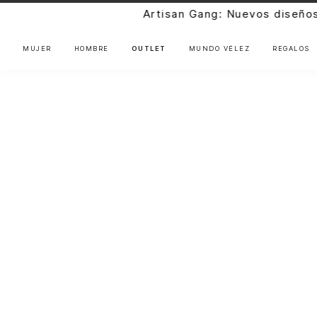
 Gang: Nuevos diseños en preventa |
Descúbrelos
MUJER
HOMBRE
OUTLET
MUNDO VÉLEZ
REGALOS