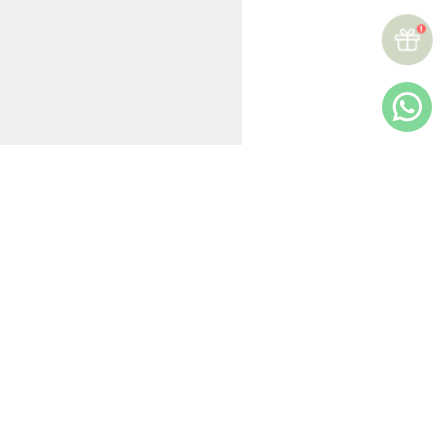
★
★
★
★
★
Reseñas (
9
)
Más reciente
Todos