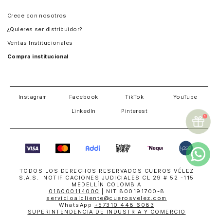
Panamá
Crece con nosotros
Guatemala
¿Quieres ser distribuidor?
Estados Unidos
Ventas Institucionales
Salvador
Compra institucional
Costa Rica
Instagram
Facebook
TikTok
YouTube
LinkedIn
Pinterest
TODOS LOS DERECHOS RESERVADOS CUEROS VÉLEZ
S.A.S. NOTIFICACIONES JUDICIALES CL 29 # 52 -115
MEDELLÍN COLOMBIA
018000114000
| NIT 800191700-8
servicioalcliente@cuerosvelez.com
WhatsApp
+57310 448 6083
SUPERINTENDENCIA DE INDUSTRIA Y COMERCIO