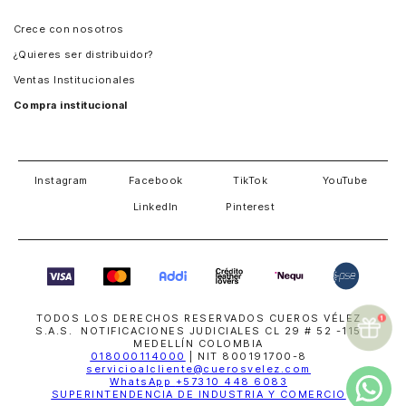
Panamá
Crece con nosotros
Guatemala
¿Quieres ser distribuidor?
Estados Unidos
Ventas Institucionales
Salvador
Compra institucional
Costa Rica
Instagram
Facebook
TikTok
YouTube
LinkedIn
Pinterest
TODOS LOS DERECHOS RESERVADOS CUEROS VÉLEZ
S.A.S. NOTIFICACIONES JUDICIALES CL 29 # 52 -115
MEDELLÍN COLOMBIA
018000114000
| NIT 800191700-8
servicioalcliente@cuerosvelez.com
WhatsApp
+57310 448 6083
SUPERINTENDENCIA DE INDUSTRIA Y COMERCIO