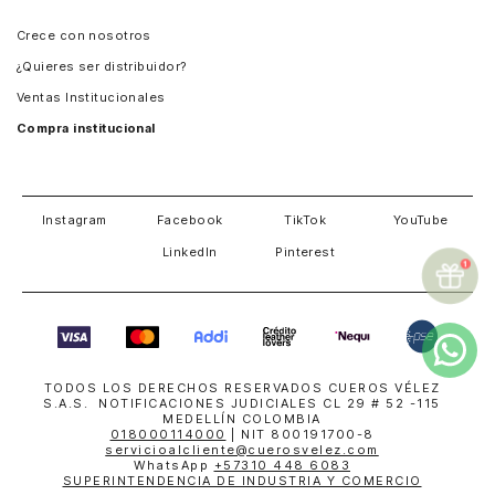
Panamá
Crece con nosotros
Guatemala
¿Quieres ser distribuidor?
Estados Unidos
Ventas Institucionales
Salvador
Compra institucional
Costa Rica
Instagram
Facebook
TikTok
YouTube
LinkedIn
Pinterest
TODOS LOS DERECHOS RESERVADOS CUEROS VÉLEZ
S.A.S. NOTIFICACIONES JUDICIALES CL 29 # 52 -115
MEDELLÍN COLOMBIA
018000114000
| NIT 800191700-8
servicioalcliente@cuerosvelez.com
WhatsApp
+57310 448 6083
SUPERINTENDENCIA DE INDUSTRIA Y COMERCIO