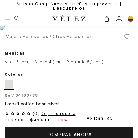
Artisan Gang: Nuevos diseños en preventa |
Descúbrelos
Mujer
Accesorios
Otros Accesorios
Medidas
alto 16 (cm)
ancho 4 (cm)
profundo 5,1 (cm)
Colores
Ref.
104190738
Earcuff coffee bean silver
☆
☆
☆
☆
☆
(
0
)
Dejar tu reseña
Aplican
T&C
$
59
.
900
$
41
.
930
-
30%
COMPRAR AHORA