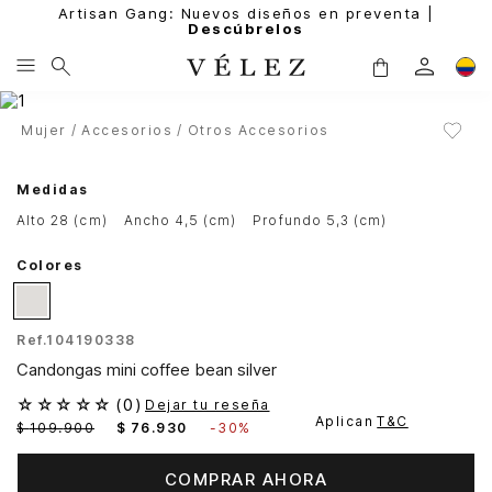
Artisan Gang: Nuevos diseños en preventa |
Descúbrelos
Mujer
Accesorios
Otros Accesorios
Medidas
alto 28 (cm)
ancho 4,5 (cm)
profundo 5,3 (cm)
Colores
Ref.
104190338
Candongas mini coffee bean silver
☆
☆
☆
☆
☆
(
0
)
Dejar tu reseña
Aplican
T&C
$
109
.
900
$
76
.
930
-
30%
COMPRAR AHORA