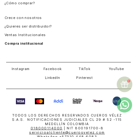
¿Cómo comprar?
Chile
Panamá
Crece con nosotros
Guatemala
¿Quieres ser distribuidor?
Estados Unidos
Ventas Institucionales
Salvador
Compra institucional
Costa Rica
Instagram
Facebook
TikTok
YouTube
LinkedIn
Pinterest
TODOS LOS DERECHOS RESERVADOS CUEROS VÉLEZ
S.A.S. NOTIFICACIONES JUDICIALES CL 29 # 52 -115
MEDELLÍN COLOMBIA
018000114000
| NIT 800191700-8
servicioalcliente@cuerosvelez.com
WhatsApp
+57310 448 6083