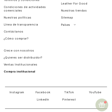
Términos y condiciones
Leather For Good
Condiciones de actividades
comerciales
Nuestras tiendas
Nuestras políticas
Sitemap
Línea de transparencia
Países
Contáctanos
Perú
¿Cómo comprar?
Chile
Panamá
Crece con nosotros
Guatemala
¿Quieres ser distribuidor?
Estados Unidos
Ventas Institucionales
Salvador
Compra institucional
Costa Rica
Instagram
Facebook
TikTok
YouTube
LinkedIn
Pinterest