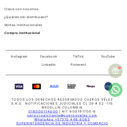
Panamá
Crece con nosotros
Guatemala
¿Quieres ser distribuidor?
Estados Unidos
Ventas Institucionales
Salvador
Compra institucional
Costa Rica
Instagram
Facebook
TikTok
YouTube
LinkedIn
Pinterest
TODOS LOS DERECHOS RESERVADOS CUEROS VÉLEZ
S.A.S. NOTIFICACIONES JUDICIALES CL 29 # 52 -115
MEDELLÍN COLOMBIA
018000114000
| NIT 800191700-8
servicioalcliente@cuerosvelez.com
WhatsApp
+57310 448 6083
SUPERINTENDENCIA DE INDUSTRIA Y COMERCIO