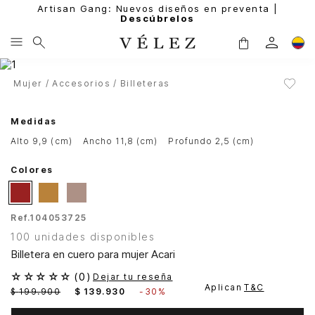
Artisan Gang: Nuevos diseños en preventa |
Descúbrelos
Mujer
Accesorios
Billeteras
Medidas
alto 9,9 (cm)
ancho 11,8 (cm)
profundo 2,5 (cm)
Colores
Ref.
104053725
100 unidades disponibles
Billetera en cuero para mujer Acari
☆
☆
☆
☆
☆
(
0
)
Dejar tu reseña
Aplican
T&C
$
199
.
900
$
139
.
930
-
30%