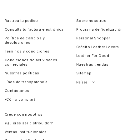
Rastrea tu pedido
Sobre nosotros
Consulta tu factura electrónica
Programa de fidelización
Política de cambios y
Personal Shopper
devoluciones
Crédito Leather Lovers
Términos y condiciones
Leather For Good
Condiciones de actividades
comerciales
Nuestras tiendas
Nuestras políticas
Sitemap
Línea de transparencia
Países
Contáctanos
Perú
¿Cómo comprar?
Chile
Panamá
Crece con nosotros
Guatemala
¿Quieres ser distribuidor?
Estados Unidos
Ventas Institucionales
Salvador