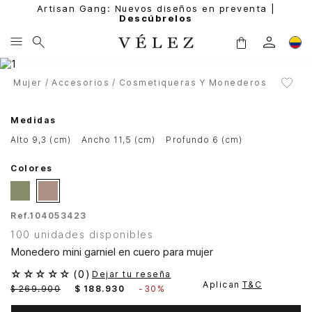
Artisan Gang: Nuevos diseños en preventa |
Descúbrelos
Mujer
Accesorios
Cosmetiqueras Y Monederos
Medidas
alto 9,3 (cm)
ancho 11,5 (cm)
profundo 6 (cm)
Colores
Ref.
104053423
100 unidades disponibles
Monedero mini garniel en cuero para mujer
☆
☆
☆
☆
☆
(
0
)
Dejar tu reseña
Aplican
T&C
$
269
.
900
$
188
.
930
-
30%