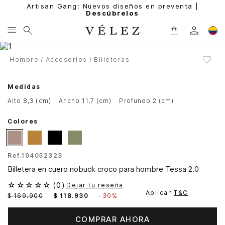
Artisan Gang: Nuevos diseños en preventa |
Descúbrelos
Hombre
Accesorios
Billeteras
Medidas
alto 8,3 (cm)
ancho 11,7 (cm)
profundo 2 (cm)
Colores
Ref.
104052323
Billetera en cuero nobuck croco para hombre Tessa 2.0
☆
☆
☆
☆
☆
(
0
)
Dejar tu reseña
Aplican
T&C
$
169
.
900
$
118
.
930
-
30%
COMPRAR AHORA