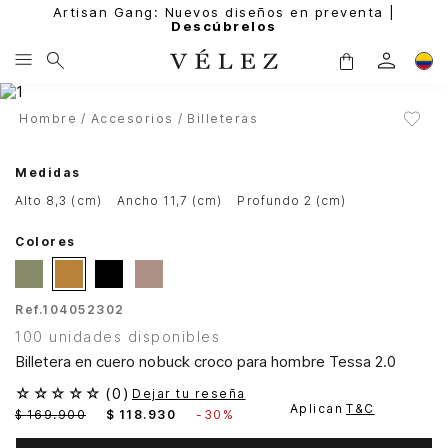
Artisan Gang: Nuevos diseños en preventa |
Descúbrelos
Hombre
Accesorios
Billeteras
Medidas
alto 8,3 (cm)
ancho 11,7 (cm)
profundo 2 (cm)
Colores
Ref.
104052302
100 unidades disponibles
Billetera en cuero nobuck croco para hombre Tessa 2.0
☆
☆
☆
☆
☆
(
0
)
Dejar tu reseña
Aplican
T&C
$
169
.
900
$
118
.
930
-
30%