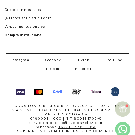
Panamá
Crece con nosotros
Guatemala
¿Quieres ser distribuidor?
Estados Unidos
Ventas Institucionales
Salvador
Compra institucional
Costa Rica
Instagram
Facebook
TikTok
YouTube
LinkedIn
Pinterest
TODOS LOS DERECHOS RESERVADOS CUEROS VÉLEZ
S.A.S. NOTIFICACIONES JUDICIALES CL 29 # 52 -115
MEDELLÍN COLOMBIA
018000114000
| NIT 800191700-8
servicioalcliente@cuerosvelez.com
WhatsApp
+57310 448 6083
SUPERINTENDENCIA DE INDUSTRIA Y COMERCIO