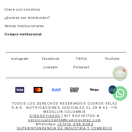
Panamá
Crece con nosotros
Guatemala
¿Quieres ser distribuidor?
Estados Unidos
Ventas Institucionales
Salvador
Compra institucional
Costa Rica
Instagram
Facebook
TikTok
YouTube
LinkedIn
Pinterest
TODOS LOS DERECHOS RESERVADOS CUEROS VÉLEZ
S.A.S. NOTIFICACIONES JUDICIALES CL 29 # 52 -115
MEDELLÍN COLOMBIA
018000114000
| NIT 800191700-8
servicioalcliente@cuerosvelez.com
WhatsApp
+57310 448 6083
SUPERINTENDENCIA DE INDUSTRIA Y COMERCIO