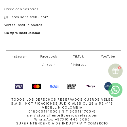
Panamá
Crece con nosotros
Guatemala
¿Quieres ser distribuidor?
Estados Unidos
Ventas Institucionales
Salvador
Compra institucional
Costa Rica
Instagram
Facebook
TikTok
YouTube
LinkedIn
Pinterest
TODOS LOS DERECHOS RESERVADOS CUEROS VÉLEZ
S.A.S. NOTIFICACIONES JUDICIALES CL 29 # 52 -115
MEDELLÍN COLOMBIA
018000114000
| NIT 800191700-8
servicioalcliente@cuerosvelez.com
WhatsApp
+57310 448 6083
SUPERINTENDENCIA DE INDUSTRIA Y COMERCIO