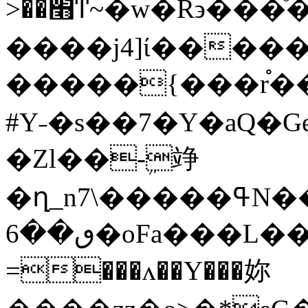
>��׫ͳ~�w�R϶�
����j4]ί�����
�����{���r֯�
#Y˗�s��7�Y�aQ�
�Zl��-ܹ竫
�ղ_n7\�����ߟN�����G��>�x�Ɵ��r5����|
ٯ��6�oFa���L�����GϦ���ɢ��g���b�o�g���s��?
=���ʌ��Y���妳