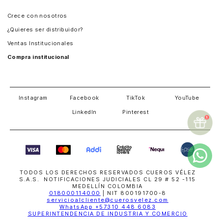
Panamá
Crece con nosotros
Guatemala
¿Quieres ser distribuidor?
Estados Unidos
Ventas Institucionales
Salvador
Compra institucional
Costa Rica
Instagram
Facebook
TikTok
YouTube
LinkedIn
Pinterest
TODOS LOS DERECHOS RESERVADOS CUEROS VÉLEZ
S.A.S. NOTIFICACIONES JUDICIALES CL 29 # 52 -115
MEDELLÍN COLOMBIA
018000114000
| NIT 800191700-8
servicioalcliente@cuerosvelez.com
WhatsApp
+57310 448 6083
SUPERINTENDENCIA DE INDUSTRIA Y COMERCIO