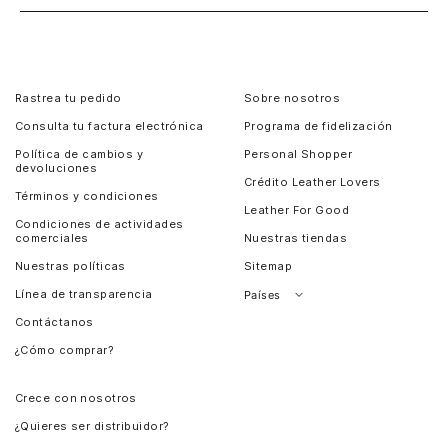
Rastrea tu pedido
Sobre nosotros
Consulta tu factura electrónica
Programa de fidelización
Política de cambios y
Personal Shopper
devoluciones
Crédito Leather Lovers
Términos y condiciones
Leather For Good
Condiciones de actividades
comerciales
Nuestras tiendas
Nuestras políticas
Sitemap
Línea de transparencia
Países
Contáctanos
Perú
¿Cómo comprar?
Chile
Panamá
Crece con nosotros
Guatemala
¿Quieres ser distribuidor?
Estados Unidos