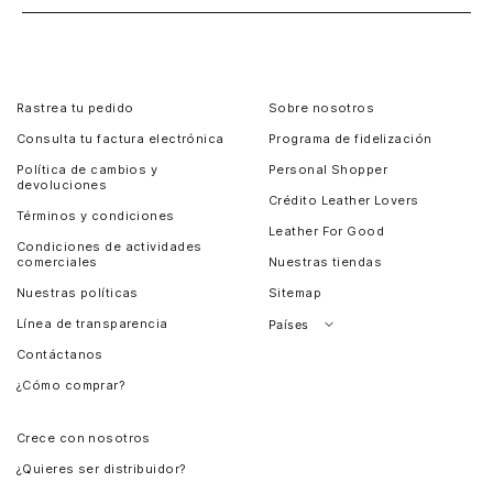
Rastrea tu pedido
Sobre nosotros
Consulta tu factura electrónica
Programa de fidelización
Política de cambios y
Personal Shopper
devoluciones
Crédito Leather Lovers
Términos y condiciones
Leather For Good
Condiciones de actividades
comerciales
Nuestras tiendas
Nuestras políticas
Sitemap
Línea de transparencia
Países
Contáctanos
Perú
¿Cómo comprar?
Chile
Panamá
Crece con nosotros
Guatemala
¿Quieres ser distribuidor?
Estados Unidos