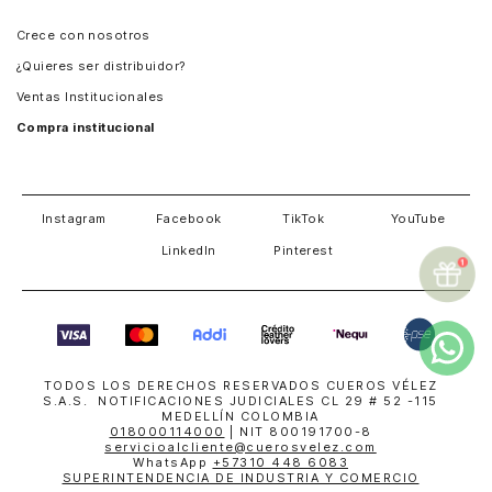
Panamá
Crece con nosotros
Guatemala
¿Quieres ser distribuidor?
Estados Unidos
Ventas Institucionales
Salvador
Compra institucional
Costa Rica
Instagram
Facebook
TikTok
YouTube
LinkedIn
Pinterest
TODOS LOS DERECHOS RESERVADOS CUEROS VÉLEZ
S.A.S. NOTIFICACIONES JUDICIALES CL 29 # 52 -115
MEDELLÍN COLOMBIA
018000114000
| NIT 800191700-8
servicioalcliente@cuerosvelez.com
WhatsApp
+57310 448 6083
SUPERINTENDENCIA DE INDUSTRIA Y COMERCIO