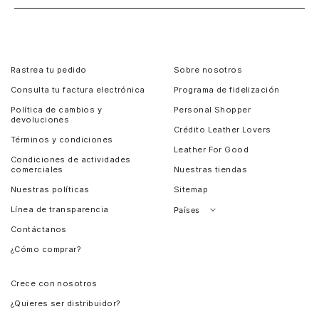
Rastrea tu pedido
Sobre nosotros
Consulta tu factura electrónica
Programa de fidelización
Política de cambios y
Personal Shopper
devoluciones
Crédito Leather Lovers
Términos y condiciones
Leather For Good
Condiciones de actividades
comerciales
Nuestras tiendas
Nuestras políticas
Sitemap
Línea de transparencia
Países
Contáctanos
Perú
¿Cómo comprar?
Chile
Panamá
Crece con nosotros
Guatemala
¿Quieres ser distribuidor?
Estados Unidos