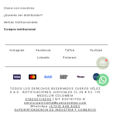
Panamá
Crece con nosotros
Guatemala
¿Quieres ser distribuidor?
Estados Unidos
Ventas Institucionales
Salvador
Compra institucional
Costa Rica
Instagram
Facebook
TikTok
YouTube
LinkedIn
Pinterest
TODOS LOS DERECHOS RESERVADOS CUEROS VÉLEZ
S.A.S. NOTIFICACIONES JUDICIALES CL 29 # 52 -115
MEDELLÍN COLOMBIA
018000114000
| NIT 800191700-8
servicioalcliente@cuerosvelez.com
WhatsApp
+57310 448 6083
SUPERINTENDENCIA DE INDUSTRIA Y COMERCIO