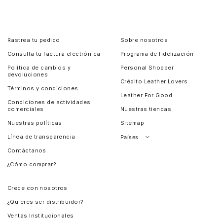
Rastrea tu pedido
Sobre nosotros
Consulta tu factura electrónica
Programa de fidelización
Política de cambios y
Personal Shopper
devoluciones
Crédito Leather Lovers
Términos y condiciones
Leather For Good
Condiciones de actividades
comerciales
Nuestras tiendas
Nuestras políticas
Sitemap
Línea de transparencia
Países
Contáctanos
Perú
¿Cómo comprar?
Chile
Panamá
Crece con nosotros
Guatemala
¿Quieres ser distribuidor?
Estados Unidos
Ventas Institucionales
Salvador