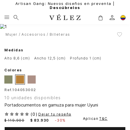
Artisan Gang: Nuevos diseños en preventa |
Descúbrelos
Mujer
Accesorios
Billeteras
Medidas
alto 8,6 (cm)
ancho 12,5 (cm)
profundo 1 (cm)
Colores
Ref.
104053002
10 unidades disponibles
Portadocumentos en gamuza para mujer Uyuni
☆
☆
☆
☆
☆
(
0
)
Dejar tu reseña
Aplican
T&C
$
119
.
900
$
83
.
930
-
30%