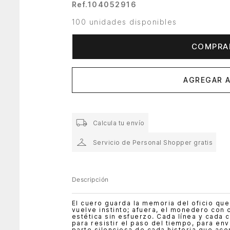
Ref.
104052916
100 unidades disponibles
COMPRA
AGREGAR A
Calcula tu envío
Servicio de Personal Shopper gratis
Descripción
El cuero guarda la memoria del oficio que 
vuelve instinto; afuera, el monedero con 
estética sin esfuerzo. Cada línea y cada
para resistir el paso del tiempo, para en
parte silenciosa de cada historia que ac