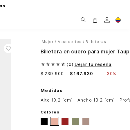
os
Mujer
Accesorios
Billeteras
Billetera en cuero para mujer Tau
☆
☆
☆
☆
☆
(
0
)
Dejar tu reseña
$
239
.
900
$
167
.
930
-
30%
Medidas
alto 10,2 (cm)
ancho 13,2 (cm)
pro
Colores