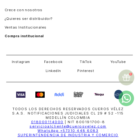
Panamá
Crece con nosotros
Guatemala
¿Quieres ser distribuidor?
Estados Unidos
Ventas Institucionales
Salvador
Compra institucional
Costa Rica
Instagram
Facebook
TikTok
YouTube
LinkedIn
Pinterest
TODOS LOS DERECHOS RESERVADOS CUEROS VÉLEZ
S.A.S. NOTIFICACIONES JUDICIALES CL 29 # 52 -115
MEDELLÍN COLOMBIA
018000114000
| NIT 800191700-8
servicioalcliente@cuerosvelez.com
WhatsApp
+57310 448 6083
SUPERINTENDENCIA DE INDUSTRIA Y COMERCIO