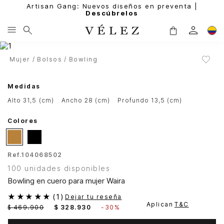
Artisan Gang: Nuevos diseños en preventa |
Descúbrelos
Mujer
Bolsos
Bowling
Medidas
alto 31,5 (cm)
ancho 28 (cm)
profundo 13,5 (cm)
Colores
Ref.
104068502
100 unidades disponibles
Bowling en cuero para mujer Waira
★
★
★
★
★
(
1
)
Dejar tu reseña
Aplican
T&C
$
469
.
900
$
328
.
930
-
30%