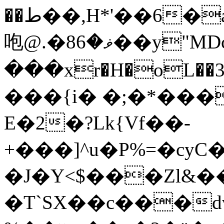
��ط��,H*'��6�a��J�<�����#i��
咆@.�8ޥ�6��y"MDc���;��A�=��ղ<
���xr�H�oL��3
�
��{i� �;�*��
E�2�?Lk{Vf��-
+���]^u�P%=�cyC�
�J�Y<$���Zl
�T`SX��c���d