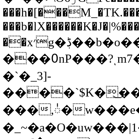
���h�[���M_�TK.�
���b�lX������K�J�|%�
��x׳g�ڋ��b�o���n�]�k��b�]<�j�!
���߀nP���?ͺm7�^�뗶d�ZnV0WX]�?
�`�_3]-
����`$K�͜���
���,഻�w���e
�_~�a�O�uw���|