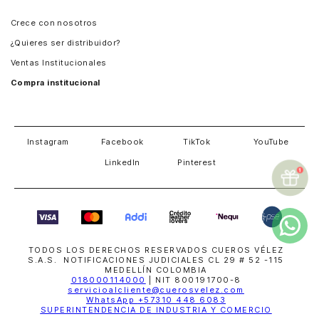
Panamá
Crece con nosotros
Guatemala
¿Quieres ser distribuidor?
Estados Unidos
Ventas Institucionales
Salvador
Compra institucional
Costa Rica
Instagram
Facebook
TikTok
YouTube
LinkedIn
Pinterest
TODOS LOS DERECHOS RESERVADOS CUEROS VÉLEZ
S.A.S. NOTIFICACIONES JUDICIALES CL 29 # 52 -115
MEDELLÍN COLOMBIA
018000114000
| NIT 800191700-8
servicioalcliente@cuerosvelez.com
WhatsApp
+57310 448 6083
SUPERINTENDENCIA DE INDUSTRIA Y COMERCIO