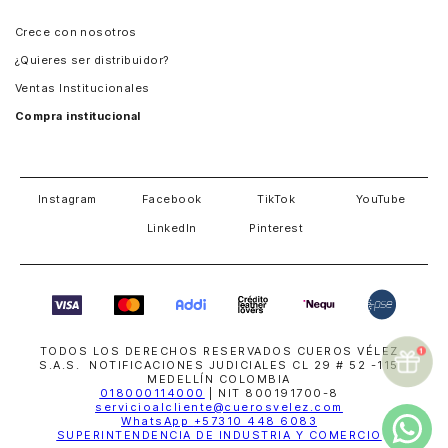
Panamá
Crece con nosotros
Guatemala
¿Quieres ser distribuidor?
Estados Unidos
Ventas Institucionales
Salvador
Compra institucional
Costa Rica
Instagram
Facebook
TikTok
YouTube
LinkedIn
Pinterest
TODOS LOS DERECHOS RESERVADOS CUEROS VÉLEZ
S.A.S. NOTIFICACIONES JUDICIALES CL 29 # 52 -115
MEDELLÍN COLOMBIA
018000114000
| NIT 800191700-8
servicioalcliente@cuerosvelez.com
WhatsApp
+57310 448 6083
SUPERINTENDENCIA DE INDUSTRIA Y COMERCIO