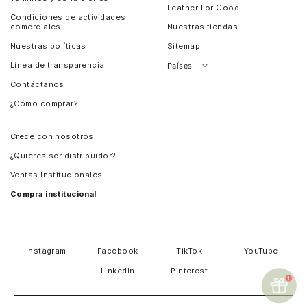
Leather For Good
Condiciones de actividades
comerciales
Nuestras tiendas
Nuestras políticas
Sitemap
Línea de transparencia
Países
Contáctanos
Perú
¿Cómo comprar?
Chile
Panamá
Crece con nosotros
Guatemala
¿Quieres ser distribuidor?
Estados Unidos
Ventas Institucionales
Salvador
Compra institucional
Costa Rica
Instagram
Facebook
TikTok
YouTube
LinkedIn
Pinterest