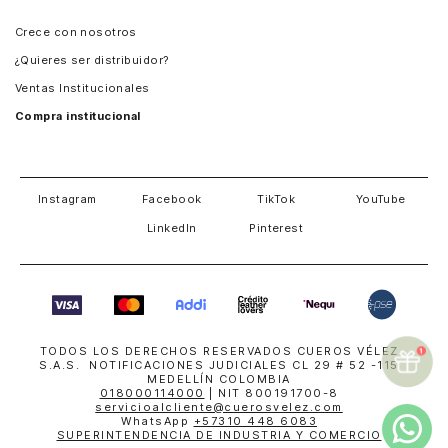
Panamá
Crece con nosotros
Guatemala
¿Quieres ser distribuidor?
Estados Unidos
Ventas Institucionales
Salvador
Compra institucional
Costa Rica
Instagram
Facebook
TikTok
YouTube
LinkedIn
Pinterest
TODOS LOS DERECHOS RESERVADOS CUEROS VÉLEZ
S.A.S. NOTIFICACIONES JUDICIALES CL 29 # 52 -115
MEDELLÍN COLOMBIA
018000114000
| NIT 800191700-8
servicioalcliente@cuerosvelez.com
WhatsApp
+57310 448 6083
SUPERINTENDENCIA DE INDUSTRIA Y COMERCIO