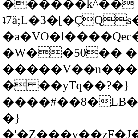
������k^��
ʇ7ȁ;L�3�[�ÇQs�
�a�VO�l����Qec
�W��50�� �
�����V��n���o�$~��ܔ0����.���
� ��yTq��?�}
����#��8�LB�
�}
�'�Z���v��zF�J