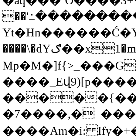
�aq���`O����ٯ������������+3
��'߸��������
Yt�Hn������Ć�Y
����\�dYګ��x1�mÅ{��v��?����椹/}��n�}
Мp�M�]f{>_���G�7��=��߮0��i�������U
����_Eվ9)[p����
�����{��
�7����,�_���
����Am�i: Ify�