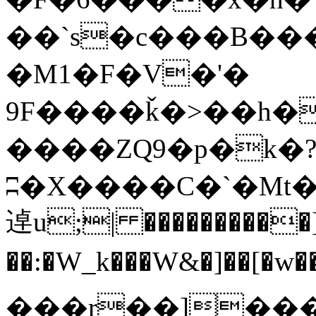
��`s�c���B��
�M1�F�V�'�
9F����ǩ�>��h�
����ZQ9�p�k�
ʭ�X����C�`�Mt
逴u;| ����������]
��:�W_k���W&�]��[�w��mք�Ķ�'�g��ضV�`�رƶ&��n�560a��4F2g@��)�ƶ�,��N����*��ƶuF9�
���r��]���O(ﲱ<�.YǴ�U�&Y��Q