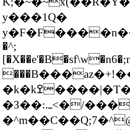
K;�~�~x(��R�Y�I�_��e�>
y���1Q�
y�F�F����n��H���
�^;
[�X��e'�B�sf\w�n6�;
���B���az�+!�
�k�kߐ����|�T�~�WI�|�ݵ�ې@Y�~}
�3��:.ߺ<�/���f� ̚��]۔
�^m��C��Q;7�^