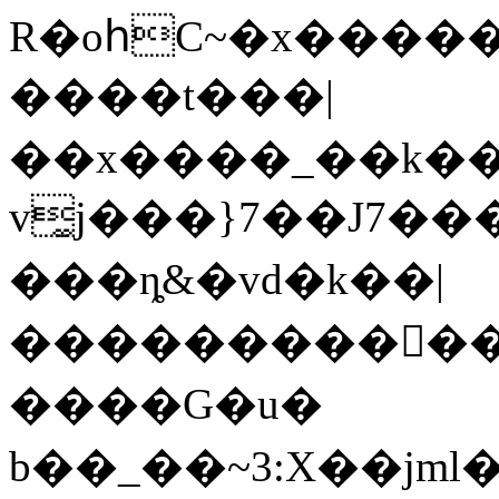
R�oհC~�x�����
����t���|
��x����_��k��
v͚j���}7��J7�
���ȵ&�vd�k��|
���������򸻺��
����G�u�
b��_��~3:X��jml�