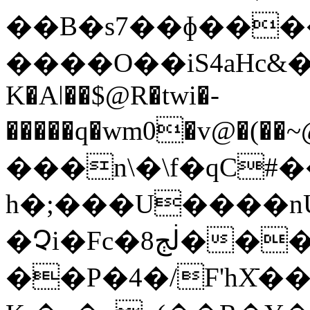
��B�s7��ɸ��
����O��iS4aHc&�
K�Aǀ��$@R�twi�-
�����q�wm0�v@�(��~@�
���n\�\f�qC#��9YR��A��ڎC�qA�Um�E
h�;���U����n
�Չi�Fc�ڶڄ8���F��h\��
��P�4�/F'hXֿ