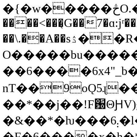
�{�w�����څO.����2����پ:5y�_Ì���|s��^��\-
����<���̖G��7�ɑ:jʳ�
��\.��A��sۮ��R������������_p
O�����bu�����h
��6����6x4"_b
nT��9oǪ5ɻ�
��*��j��!F԰ΘԨV
�&��*�ƕ���܄6�l��u �rt>N,�
�F�6����x�h�*�