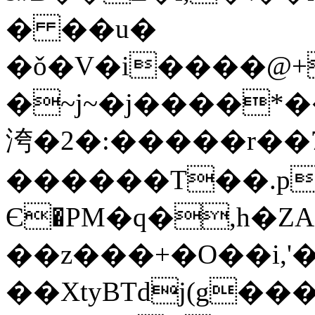
� ��u�
�ǒ�V�i����@+
�~j~�ϳ����*���"
洿�2�:�����r��7
������T��.p
Є�PM�q�,h�Z
��z���+�O��i,'
��XtyBTdj(g��