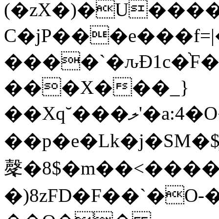
(�zХ�)�U����
C�jP���e���f=
����`�ԉÐ1c�֨F
���X���_}
��Xq˘���ލ'�a:4�O��P%��m�]3�c��
��p�e�Lk�j�S
㲇�8$ �m��<����
�)8zFD�F��`�O-