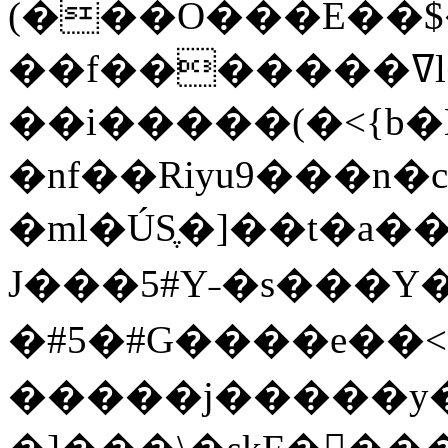
(���O���E��$
��f�������ߜl��������I�8�lW��#ժ6���Q�������7��bq������*,������
��i�����(�<{b�
�nf��Riyu9���n�
�ml�ÚSֶ�]��t�a
J���5#Y˗�s���Y
�#5�#G����e��<�~��j��ίZ�u1��˫ղ
�����j�����y�