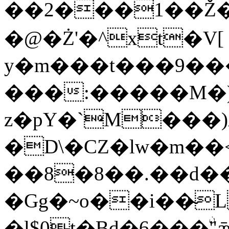
��2���1��Ž
�@�Ż'�^xt�V[
y�m���t���9��
���:�����M�)
z�pY�`M���)
�D\�CZ�lw�m��<
��8�8��.��d��
�Gg�~o��i��̴
�l$0t�Bd�6���