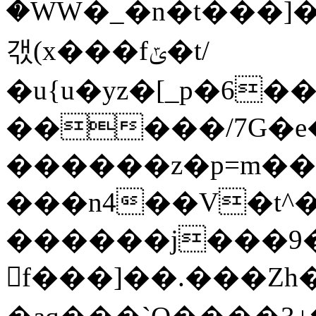
�WW�_�n�t���]�
갟(x���fݶ�t/
�u{u�yz�[_p�6
�����/7G�
������z�p=m��=
���n4��V�t^
������j���9�
f���]��.���Zh