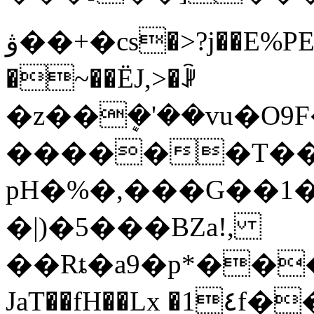
ۋ��+�cs�>?j��E%PE �[�?q����ą��
�~��ËJ,>�ꎻ
�z��ܷ�'��vu�O9F��%rgڜfI���M�m"���5a��Ȃ����Z
������T��p
pH�%�,���G��
�|)�5���BZa!,
��Rȶ�a9�p*���
JaT��fH��Lx �1٤f���L蓑�qc���8iwf[3־