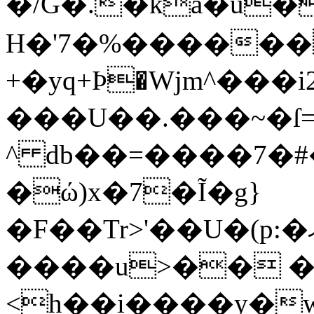
�/G�.�ka�u�
H�'7�%������
+�yq+Ϸ�Wjm^���iڬ�߁-2j*�F.�{�[-
���U��.���~�ſ
^ db��=����7�
�ώ)x�7�Ĩ�g}
�F��Tr>'��U�(p:�ޣŎ�J�?!
����u>�� �
<h��i����y�w���