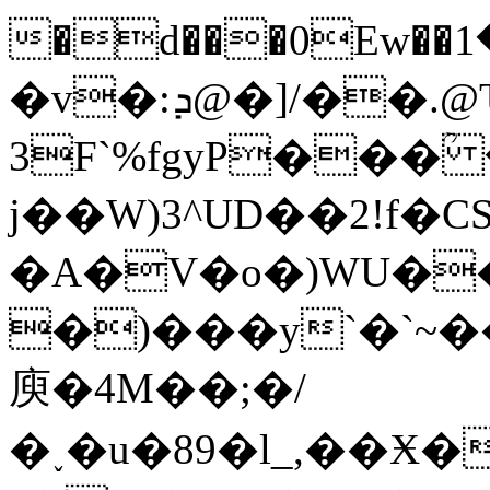
�d���0Ew��م���1Ag\��*MJ1����Y4n�ޓ�����r=�h���
�v�:ܕ@�]/��.@Ԏ`MA�P";̏)�
3F`%fgyP���ؒ
j��W)3^UD��2!f�C
�A�V�o�)WU�
�)���y`�`~
庾�4M��;�/
�˯�u�89�l_,��