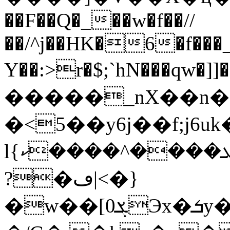
��F��Q�_��w�f��//
��/^j��HK�6�f���
Y��:>r�$;`hN���qw�]
�����_nX��n�]~r
�<5��y6j��f;j
l{ܥ����^����ކ�� �?~X��_��J�
?�ڡ|<�}
�w��[0ܮЭx�ܭy����Ǹ���g]�%�L����լ��L<�/