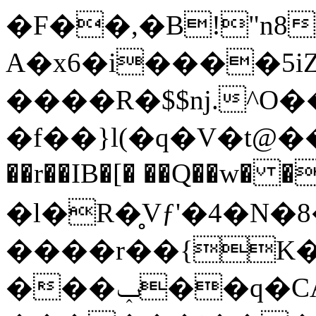
�F��,�B
!"n8
A�x6�i����5i
����R�$$nj.^O
�f��}l(�q�V�t@�
��r��IB�[� ��Q��w� 
�l�R�̥Vƒ'�4�N
����r��{K�
���ݕ��q�CAWf'���ڶ*ZE"�ee!,҆8�i,�7* i��Q�w0�T���F�O�2@�_�mV��V�����f�W�Fi�!