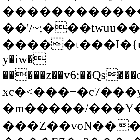
������������
��'/~;���twuu�
�����t���I�{
y�iw�
�����z��v6:��Qs���o�
xc�<���+�c7���y
�m�����/���Y
���Z��voN����a�{8�Fͽ�M��