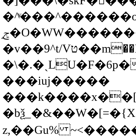
�]���\�skF�󋧋
�^ͮ���^������o
ݮ֣�O�WW��������ۮ�/
�v��9^t/Vט��m��K]Η�i��~dڐZ5zT�/
�\�.�ˏLU�F�6p
���iuj�����
���k����x��[�
�bѯ_�&��W�[=�{X3��
z,��Gu% ~<�����|