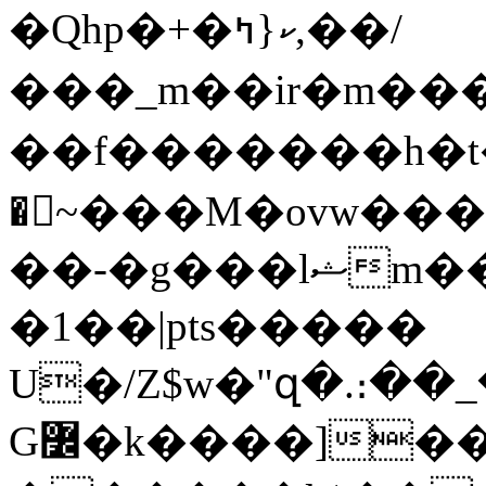
�Qhp�+�ކ{ߤ,��/
���_m��ir�m��
��f�������h�t�i
�~���Μ�ovw���
��-�g���lޝm��_6�r�����|>�>}
�1��|pts�����
U�/Z$w�"զ�.։��_�H�ݶHl��b
G߼�k����]���l���5�Z��U7��ߍ˫ˇ��������5�%F:\�L�~ffso�M����+�����#������