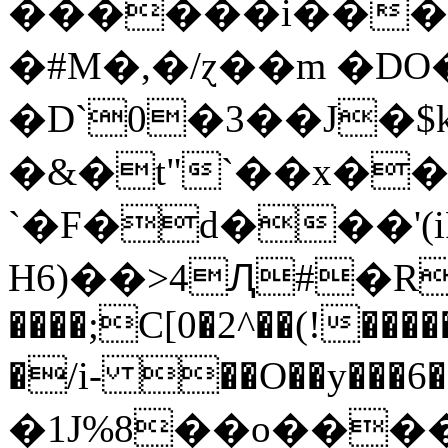
������i��� �
�#M�,�/ɀ��m �D
�D`0�3��J�$
�&�t"`��x�
`�F�d���'(i
H6)��>4Ԯ#�Rc
����;C[0�2^��(!����
�/i- ��O��y���6
�1J%8��o���