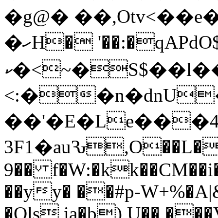
�g@� ��,Otv<��e
�ހH� '��:�qAPdO$e�,�$�!
ކ�<~�S$��l���r"
<:��n�dnU�
��'�E�Le���
3F1�auԄ,O��L�
9�� f�W:�kk��CM��i
��yy� ��#p-W+%�A
�Qls ia�b),U�� ��