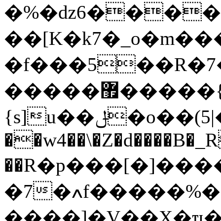
�%�ǳټ9)��������6G{�����z������'D���b�~�9�'c}
��[K�k7�_o�m��
�f���5��R�7
�����޿�����{�d��dԦ[n�7؇[�@����H��z���]��tӯ.֫���([�7*�^.���|
{s]u��ݪ�o��(5|�ӣ�}�/�ʫU�!
��w4��\�Z�d����B�_R
��R�p���[�]���
�7�ߍf�����%�Sj�~�W}
����]�V��X�ҵ��w