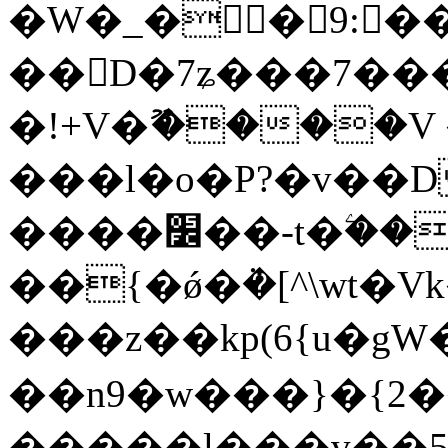
�W�_��9:��
��D�7ʑ���7��
�!+V�ޫ����V
���l�o�P?�v��D
����׼��-t�ۧ���>]]/
��{�ǿ�ܵ�[^\wt
���z��kp(6{u�gԜ�p�ߵr��׫��0��uw�Ci�m�z��Cy�o����
��n9�w���}�{2�
�����l���v��5