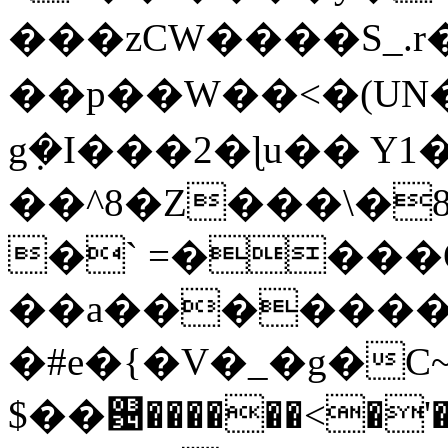
���zCW����S_.r�
��p��W��<�(UN���<
g݂�I���2�ɭu�� Y1
��^8�Z���\�8��]W��tzw�޿w��|y�n�U�/\2ɂ4��u3�4�ͧ��2^��f�m��f��o���MC������k�Ŧz�)��
�` =����O�
��a�����
�#e�{�V�_�g�C
$��଴������<�'�_��V�އ�~�8���Ż���e�