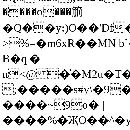
����o���䈀
�Ԛ��y:)O��'Df
>%=�m6xR��MN b
B�q|�
n<@ �̍�M2u�T
;�����s#y\�9�
����~9ө� |
����%�ҖO��^�y��Ϋ�