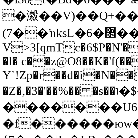
�瀫��V)��Q+��
(7��ŉksL�6�޲���
V>3[qmTc�6$P�N'�
�l� c��z@O8��K�'f(�
Y`!Zp�r��d�i�N��
�Z�,�3�'��%�� �s��ו�$���ӄP��**��2
�������U6
�f������юw