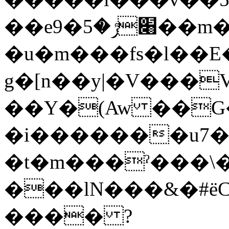
��e׈ݬ�5�9��m��z_�/
�u�m���fs�l��E
g�[n��y|�V���V 
��Y�(Aw ��G�
�i�������u7�
�t�m���ˀ���\
���lN���&�#ёC��ٿN���W�ߚo��k�ߤo�y�`�i�\A�vqsD�<��b�z���
���� ?