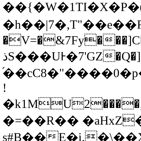
��{�W�1TI�X�P�(�
�h��|7�,T"��e��Ri
�V=�&7Fy���]C�
ذS���UͰ�7'GZ�Q�]������jq}����� A
֝��cC8�"����0�
!
�k1MU2����,�j� L���2>2
�=��R�� �aHxZ
s#B��E�i,�\