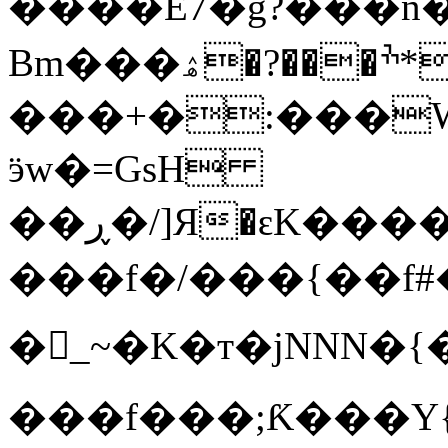
����E7�g?���n�
Bm���ׯ���?�ۿ*WO
���+�:���Wϫ
ӭw�=GsH
��ڕ�/]Я�ԑK������z_���f�~�/
���f�/���{��f#�
�_~�K�т�jNNN�{�O��
���f���;Ƙ���Y{�ܝ�!�