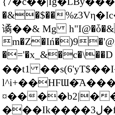
{7�c��|Ig�LBy���
�&�$��%z3Vη
谲��& Mg h"I@�ȱ�
m�Z�Iń�)9�'@X
�='�x_&�c�\��D ك��4�p���4@A롸p
��t1 ��s(6'yT$�
l^i+��HFƜ�͞A��
¤����b2|��
���Ik����ل3�f�M�4�%el���,֘];獔