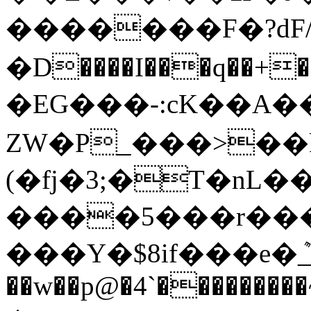
�������F�?dF
�D����I���q��+�
�EG���-:cK��
ZW�P_���>��k
(�fj�3;�T�n
����5���r����
���Y�$8if���e�ܶ__�
��w��p@�4`�������