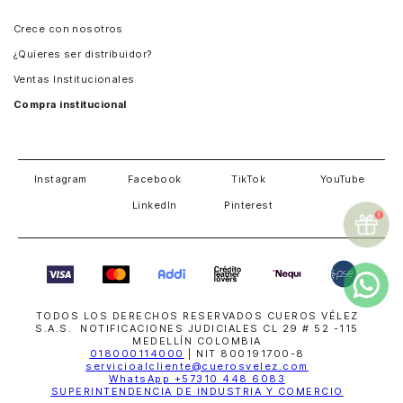
Panamá
Crece con nosotros
Guatemala
¿Quieres ser distribuidor?
Estados Unidos
Ventas Institucionales
Salvador
Compra institucional
Costa Rica
Instagram
Facebook
TikTok
YouTube
LinkedIn
Pinterest
TODOS LOS DERECHOS RESERVADOS CUEROS VÉLEZ
S.A.S. NOTIFICACIONES JUDICIALES CL 29 # 52 -115
MEDELLÍN COLOMBIA
018000114000
| NIT 800191700-8
servicioalcliente@cuerosvelez.com
WhatsApp
+57310 448 6083
SUPERINTENDENCIA DE INDUSTRIA Y COMERCIO