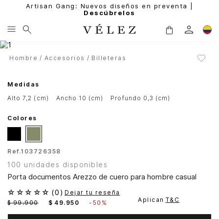
Artisan Gang: Nuevos diseños en preventa |
Descúbrelos
Hombre
Accesorios
Billeteras
Medidas
alto 7,2 (cm)
ancho 10 (cm)
profundo 0,3 (cm)
Colores
Ref.
103726358
100 unidades disponibles
Porta documentos Arezzo de cuero para hombre casual
☆
☆
☆
☆
☆
(
0
)
Dejar tu reseña
Aplican
T&C
$
99
.
900
$
49
.
950
-
50%