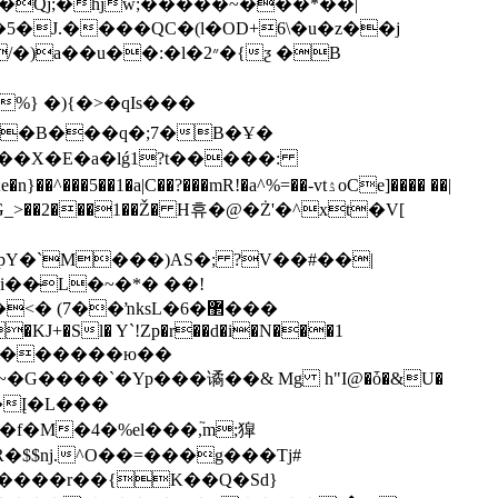
�Qj;�hjw;�����~���*��|
aX�5�J.����QC�(l�OD+6\�u�z��j
��:�l�2״�{ƺ �B
} �){�>�qIs���
�?���mR!�a^%=��-vtۮoCe]���� ��|
0� 98G_>��2���1��Ž� H휴�@�Ż'�^xt�V[
pY�`M���)AS�; ?V��#��|
i��̴L�~�*� ��!
(7��ŉksL�6�޲���
��KJ+�Sl� Y`!Zp�r��d�i�N���1
��~�G����`�Yp���谲��& Mg h"I@�ȱ�&U�
�$$nj.^O��=���g���Tj#
�� ����r��{K��Q�Sd}