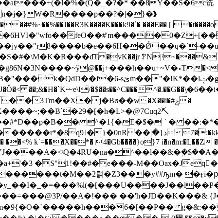
n�j�} W�R����p��?�|�}�❱
%~��%��J��R3K����K���k9�`� ���E�� [ �t����o
�Lߌ�����FJ���j9��6HVI�"wfo��feO��#'m���|�0�Z
�jy��"r8����b�e��6H��Ǿ��q�`˞��u�
\M�K�R���d҄T�vK��jr ꂖN|ˀ~���&�
~GE9(t��\�*q�D�����*� *z�A��v�v�p,��g86N�3N����~ў@��j+���h��u+~V�ޑT�
<
"�!K*��lݓ�gx ����x�ut�+�/�@�6ӧeV�:ۡ
�)7 *��(��x꼢�O���ORƟ�&G�ϒ飽
�3Tm��X�j�Bϭ��w�X��i�#ݯ�
X����~;��B`�29�[�h�L>�@7Cuq2⛏
Jd`��#*D��p�B�� ^�1{�E�$� ` � ��
ذ{�| �:�kk ���?.�aS� ��� ���'�~/
� ��<% k`=���X��*� 4�Gb����}o}7 i�n�m:�L��Z ��| 
YJ����A�<ʵQ�4RU�na�^��l��&�ܸ�$��A
 �S"1!��#�e���-M��Oax�Jeq򂏼�]H ����⒝$O
k�y_��I�_�=���%l(�[���U����J��l��