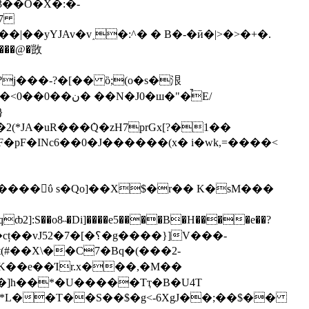
��O�X�:�-
���@�敳
j���-?�[�� ȍ;(o�s�泿
*JA�uR���ܶQ�zH7prGx[?�1��
�pF�INc6��0�J������(x� i�wk,=����<
ȸ2]:S��o8˵�Di]����e5����B�H����e��?
}]V���-
(#��X\��C7�Bq�(���2-
��e��Ίr.x���,�M��
��*L��T��S��$�g<-6XgJ��;��$��