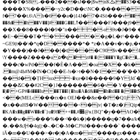
���T�S8i,-���2���sJ��j$wnKڪ|��S3���at���+(�l�%�(Q�_�?�* ��8Y��S�6c诜
����X%����~y2c�D��c\NC�.�����
f�7��t.6\Ah�6��a�)14J�7�4Sӧ���v�����#
��&��h��V��]#���G�
��X��8����l�9�"n���-oΘs�J�9� �
�E~���T�*�'�����g�L�t^����S�#�
�Y���)��J���[�t[���C90$v���\B�"���k�QdD��f�6-sئm��
\Y����Z����u۵�q�z#� �{l���Y�gC�s�,.J�Ô�< ��;&�H�`Kޟe\I/�$��s��^C���^�.��G��\֑�6��i�
���ƈ�wPd���f�È�A�� :�oa�X� �k��
.�m@4Ҍ#M�ǐN�Ct]��E-!s�>t��N�1���'��
��d�(�ȚHssх~�ɘ;e�ll�����9�Y|
���ՃC��#2C�}J�������6�v� Y���������r*�8q9˩�}�0nR ��7
�)�\+GP#�4���Iu��T��I{�hu�A�d&���h�td�� �(l��t$
<��(MELc���rx�n OEJ���&e��P�Q1j
�x��aH$�W�����<t�jv| �T�z�)Qip�a+'�3
�KA�x��g��W��e�`}u�9f�++��,#׍@ĸ{BQ"�y��AO�������t�M��2턹�Z3���y##ԡm� �ӻi�ԗ�c �j8�!�bf$E�{FE
��
�w�ro���%��~̊��k�)�����q�7��a/
�ۦ��&JԨ�4q(j:�-.�C�-M �CJ%f���e���` ������=���@3P/��A�!��� ��'h�JD��K���& {J�P���1H�fLKtm] n,�u�f��%Lp��͐�0��C-
iĀ�m��U���>�ɍ�ן�A�m�m ����gx��� m�9{�O�`�����h���6�[��P�� g�&:�� a��#����Z��5��aq �4~�q!