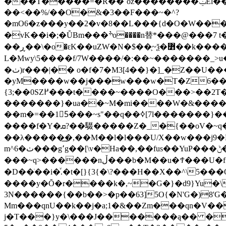
���T�����=�R��`oz��������ݔEl�����c���������������-�sx?{��?�[�]-o6����=5�m��J�h�G0��_�?
��<��%/��O�&�3��F���~�^?
�mΟ6�z���y��2�v�8��L���{d�O�W���ײ��{8��w���������W�~߼_�~�=\M�d�w�|p��K��#䖳��m����CGN��zޝ��g��(�V
�vK��i�;�ǙBm���ׯo����n替*���@���7 t���k���Q�C��W���`ʝ��G���~+5ހ�nAl�h�b�Ǚ� B|ӭ��=G�O
��ڕ��\�o�ԑK��uZWֺ�N�$��֛~ѯ�߻��k�����W���~s���>��g����ˏ�|H �=�>��7�=@ ��|���eq�n�r��Z�l��6�{x�*�Öf��C��v��
L�Mwy\5����f/7W����/�ː��~�������_
�ٺ)r���|�� o�f�7�M3[4��}�]_�Z��U���������C��9����!
�yM����w��j���w���w�T�Z6��ţJ8
{3;��0SZ߂���t����~����O���>��2T����_Ee��v���/�@F���_������ڟ�F�&������$^?M�'��V����~>?
�������}�ua��~M�mi����W�&����/�
��m�=��15َ���~s"��q��ߦ[7l�������}��U���u5�8��Kȱ� ���L�g��^<�᚞mfP<9����>z�ѝZ?_^�\��N�2ʻ���l�.W?
����f�Y�ܩ?��䮕�����Z�_�{��oV�~q����w�� t�S��yF���л�B��b�\�n3��XuW=ԅ��ִޗ�}
��λ�����͢�,��M��l�l���U/X��w���j9�M�
m^6�ٺ���g٬g��[\v�Ha��,��fus��YuP���ݨ��Z˪[7��y��z�Z6�����e�Y����������e�λE�{3�Ϟ�f˶��ys~���K�t��.�~qխ�1�E���a���e3_b0������f�\,�N�� v��7����l�-0�k�$��nʹ_o���f3���y�ϻf}
���~q>������nڵ���b�M��u�ꚫ���U�f�����_c*��l�dx]ln���������l�5�ݬ�Q�d5C�/��fCJS�豺׳����c9�g��̗u`�d��
�D��ׂ��i�ͮ.�t�[}{3{�\?���Η��X��^\5��
����y�Ŏ�r����k�,~�G�}�d9}Yu�
3N������{��b��>�p��63]5O{�N'G�)8'G�
Mm���qnU��k��j�a;1�&��Zm���qn�V���
ϳ�T���}y�\���J�������ą�� ��'