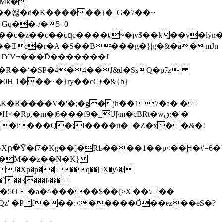
Mk� |
.����쐖�d�K������}�_G�7��~
c�z��c��cզc����ȶi~�ȷv$��k��v�lӱn�
��Ǝc�r�A �S��B���g�}|g�&�a�mJn
}���R��ʻ�SP�4�4��J&d�SsQ�p7z
0H 1���~�}ry��cCƒ�&{b}
K�R����V�'�;�g�jh��17�a� �
,�m�t6���f9�_U|\m�cBRt�wڨ:�'�
M� �i���Q�;I����u�_�Z�x��&�!
�Ȳ�f7�Kg��]�RƄ����1��p<��Ԩ�#=6�`�J
W�M��z��N�K}
�`��3���l\���
^ E��5O �a�^�����$��(>X|��\��
է�Qz' �P f���:<�����Ö��ez��eS�?