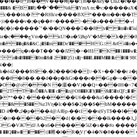
�t��0 m��V���ԙj��:{m��&ey�Ԇ3uZ�r��
���& �B��Ե��`'�� %tk�YmA m;ޯ�v;�����
�bk�?*�RHk\e����BX*���m��r��T/�)a��u
�̶f�}i����v�;�q��#<����>��a���/�ㅟ
�[�[e�����`"�/��QN����ٍ�8l]v� �m�v�5u%
�B���q�;7�B�Ұ�
��"��JZ|�>�HІ/ �K��1���w�;e�n}��^���5��1�a|C�
y�T  n�s�f����0m�&� 2��Q5}x�j~���L���M��:�z�
N��|
ё4Z���$S$�.�2���0��[\>�X+��7��r z�
?��8�8��.��d��p�&Gt���e�|�Gg�~o��
�O�@o��N �瀫��V)��Q+���0H�<7�<� 
��2TT�vĎ��A/�l� c��z@O8��K�'f(��&�5�xɊF;;� 
�9?�&�$��%z3Vη�Ic��$�2ϳ��$�bM���
�L���
b2|��d{�|�/���Ik����ل3�f�M�4�%el���,֘m;獔
G�VЖ7dJ A�x6�i����5iZ�x��#o ����R
B�[� ��Q��w� ���\{�䨀�l�R�̥Vƒ'�4�N�8��