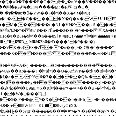
���R%t�5f[%����M#�H-{$�ɷ�j
\�`�j��#b��VW��?���X��0}
�1�>�Ϛ���� �X�Q�ᝉ�-W��d��FD��
�b7k2�*� B9/[i)��ΓӢu��2�� �^��� 'XJ
������ >���&NH$�|"Đ8 �I�(�9�Ɇ�0|
�����"��5�B M�&�Z<ӑ�:D���^�?�� �}
V&�e}ES�Z� *�u��[>�D摱�"����"
l�&�X��!�8��7 �� B���&�:wB�U.
�BA�(_����im�ʬ��e����������r,o�
wAk��A:��� l �z ��Q�Afǹv7P��p�Ȣ�
��x�ިl�>�>9086�3�����Q% ��
07"���Q����Ey�E��l�������Ş>
�2Z��U9h[F@x�Ri��e�v���u~� G��
wJ�L��W�_���U
l���W h�5 hKU���8�v�yO�X0.
&j�Ԣ��pygl"�̖��n�8����a�,�$j>�cV