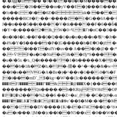
�.�Jgg�D��`�!�/�z��u�I�M������MP
��s� �26��
��m�yV��E�]���f1���z9
�!o��{�\��6Z�űuk� �� �%�1C�ĳ���<)
�����І6C#�F̞>��<����Z�{�G��6A��=
t�Y=�;����ݩ&�2W�0>Ч.�J`t�nC��3��9���\d��=�x14ȔQ6�y=�qw��NgM�J�c���=��JYV¬���Ď�������J
�n�l�I�L:��F��]�Q��{�a�u�p��
�4%�Y�$����r�P�]G�����h�Eܿ�O�jf: ��
�� '�l��T�uIYr�uv�� A��J�)�@� �
:
�,+Ѷ!F�a�O�Nn�s/&��tЂ*S���
�u�/�5x �ԏ_Q�t���� �1�b�����X�jl;�� >
���h�1&�Z�h,�)�-擶� �^�<�p�&�w+
��9�s��VG�A�Be�)�^��v�1��-0�%�F
]�i���mD`_$�kg<�W²��{Ic�������
���HFJ�������I"��&:ַ�@���X�{�
�������Qn����܁�h�KR(qJ0VHd'�OP����!ہ����;8�7��r!��P, �t�a�z�+>E���I�W�J�Xp�p����q��[]X�y\�/
�
���F���LK�`�z�C@�E�/x�֎e`��$�M�:�/
���1 ��DV����{K/�4�474C��I|;�^b\
�a�r���.\]M��)c��l��N5��x �0��W�