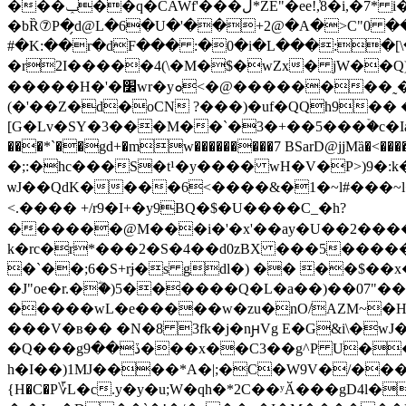
���ݕ��q�CAWf'���ڶ*ZE"�ee!,҆8�i,�7* i��Q�w0�T���F�O�2@�_�mV��V��l��f�S����]�}��u�N|�Z��5��՚�[Q�<ߗ!
�bȐ⑦P�̗d@L�6�U�'��+2@�A�>C"0 �
#�K:��r�dF��� :�0�i�L���:�[
�r2I�����4(\�M�$�wZx� jW��Q)
�����H�'�׼wr�yܘ<�@��������˷��M�[�֙�I���ц�3 L�VI�':;��pc$ ��\����۴҆�?o@��h �y�`B��
(�'��Z�d�oCN ?���)�uf�QQh9�� 
[G�Lv�SY�3���M��`�3�+��5���ۡ�c�IaHc�#�B8s�9��n��8Sٲt��Q�<���`�
���*`��gd+�mw���������7 BSarD@jjMȁ�<
�;:�hc���S�t¹�y���� wH�V�P>)9�:k��
ѡJ��QdK����6<����&�1�~l#���~
<.���� +/r9�I+�y9BQ�$�U����C_�h?
������@M���i�'�x'��ay�U��2����I
k�rc�r*���2�S�4��d0zBX ���5�����
�`��;6�S+rɉ�s gdl�) �� ��$
�J"oe�r.�ؓ�)5������Q�L�a��)��
�����wL�e�����w�
zu�nO/A
ZM~�H
���V�в�� �N�8 3fk�j�nԩVg E�G&i\�
�Q���gڏ��9���x��C3��g^P U���5�:F��@} 7�X�̴F��9�dHb}]>�~��ٖ�k�i<���N��K)����Z 锨
h�I��)1MJ����*A�|;�C�W9V�/���k8�}e
{H�C�P؆L�c.y�y�u;W�qh�*2C��ʸӐ���gD4l�