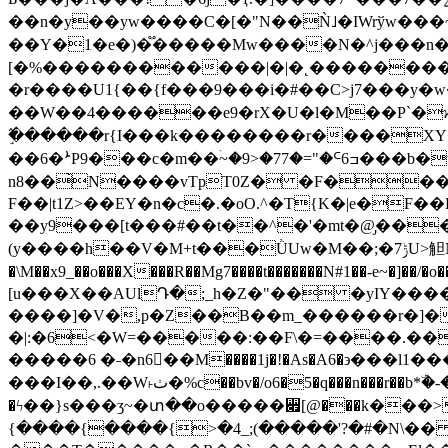
��n�y��yw����C�[�"N��Ǹ˩�IWrўw���~�t9m>�%�a���b���A�~�޺������t��?}0���.گ��9i��UC��6
��Y�1�e�)�֟�����Mw����N�^j���n�
[�%������������|�|�˛����������
�r����U1{��{f���9���i�#��C>j7���y�w���~�ǡޓ����b�/
��W��4������e9�rX�U�l�M��P`�ϗ�
ٟ߬������r{I���k��������r����XΥ�U
��6�ܑP9���c�m��ۛ~�9>�77�="�ᒼߏ6���b�u�ك?t'=����ί?�q(�����ۓ��������?��v~�E���e��G���r80�
n8��̀N����vTpT0Z� �F���
F��|t1Z>��EY�n�c�.�oO.^�T{K�|e�
��y9���[t���#��t��^�'�mt�@̡���
(y����h��V�M+t���ǛUw�M��;�ݱ7U>觛NgSZ��Wu������>�<���r�D���t֜ �u7��|<��|�9ڙ�q˨~u��J��d�}
�\M��x9_��o���X���R��Mg7����t�������N#1��-e~�]��/�o����
[u���X��AUlԴ�;_h�Z�"�� �yIY�����)����}ݺFO�0���N����R�c�e��n5�֯>ſ�
����]�V�,p�Z��B��m_������r�]���~����'
�|:�6<�W=�����:��F\�=����.��
�����6 �˗�n6�ٓ�M����1j�!�As�A6�϶���l1����췬�
���I��,.��W˫ٺ�%c��bv�/o6�5�q���n���r��b*ۜ�-�ս�tF�/V:���n�o0��Q}
�ϟ��}s���ʒ~�տ��o�����꫏[@���k��
{����{����{>�4_;(�����'?�#�N\�� 