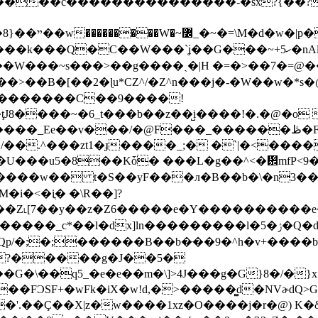
}
>u��>��B�[��2�ɭu*CZ^/�Z^n���j�-�W��w�*
����~�6_t���b��z��̺i����!�.�@�o 
�.^���zt1�ɟ����_;� �`|�<����
i�<�iֳ� �\R��]?
�Qp/�;�;������B��b�ּ��9�^h�v+����
\?�����g�J��5�
�G�\��q5_�e�e��m�\]>4J���g�G}8�/�}x
�FϽSF+�wFk�iX�w!d,�>�����̻d�NVɚdQ>G 
.��Ç��X|z�w����1xz�O����j�r�@) K�δ9