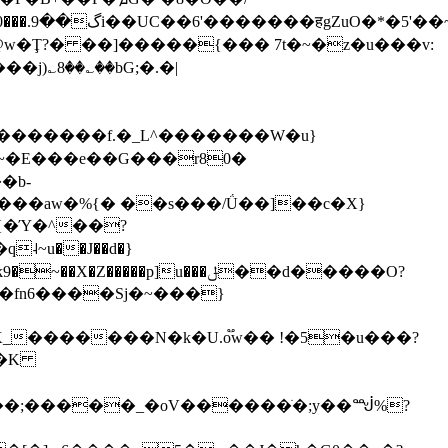
w�Ţ?� ��]�����{��� 7t�~�z�u���v:
؎8��؎��bG;�.�|
�������f.�_L^�������W�u}
�b-
����aw�%{� ��s���/Ǘ��]��c�X}
�{�Ύ�^��?
Z�����p]u���ݪ��d�����O?
_�������N�k�U.o֟w�� !�5�u���?
��;�����_�oV������ֺ�;y��ᙴ%?