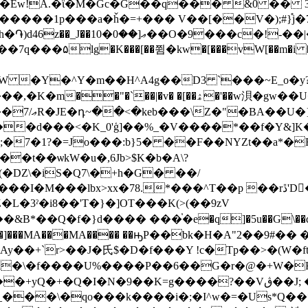
��Ew!A.�ϊ�M�Gc�G��q��� &0 �� 3
v˰�:^� � B�-�ӣ�|>�>�+�.
q���۵lg�K���[��쮬�kw�[���vW[��m�i 
�Y�^Y�m��H^A4g��D3 `���~E_o�y?
U�}
�d���<�K_0'ģ]��%_�V����*��f�Y&]K�2(
;�7�1?�=Jo���:b}5� ��F��NYZt��a*�F
���t��ѡkW�u
�,6Jb>$K�b�A\?
8g(�DZ\�iS�Q7\�+h�G� ��/
*���^T��p ��rڐ'D����ΰ s�Qo]��X$�r�� K�sM���
�3ˀ�i8��'T�}�]OT���K(>(��9zV
B*��Q�f�}d���� ���֓�e�q]�5u��G\��q
MA���� ��ԣP��bk�H�A"2��9#�� �cț��vJ؟�]�7�52�g����
��+`r>��J�⽒$�D�f���Y !c�Tp��>�(W�ft
d�\�f����U%����P��6��G�r�@�+W�K
9��K=g����?��Vڨ��J; �]h��*�U�����Tҭ�B�U4T
b_���\�qo���k����i�;�I^w�=�Us*Q