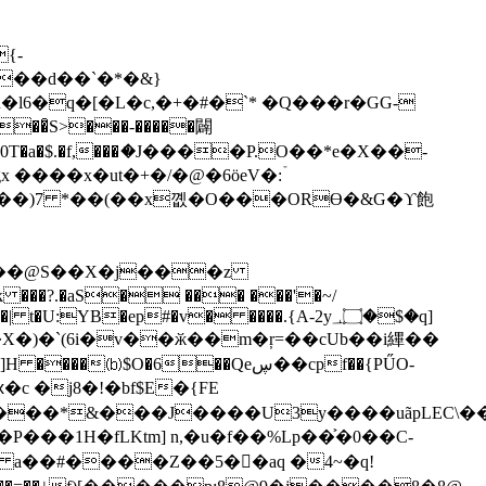
{-
+[����d��`
�*�&}
l6�q�[�L�c,�+�#�`* �Q���r�GG-
�̑S>���-�����闢
0T�a�$.�f,���ަ�J����P.O��*e�X��-
:�*��@S��X�j���z
t�U:YB�ep#�v� ����.{A-2y؀۝�$�q]
�X�)�`(6i�v��ӂ��m�ŗ=��cUb��i縪��
�6��Qeڛ��cpf��{PŰO-
P���*&���J����U3y����uãpLEC\