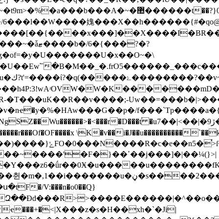
'�������हgZuO�*�5'��~�A���=_�ݦ��y����>h6m�~�8��XoӮWH?
/6���l��W����媿�� �X��h������{#�qo@
�[��{����x���]��X����I�BR����j)
6�{���?�?
of=�y�U�������U�x��O~�\
��Ew՟�B�M��_�.frO5������_���c��
��h4P:3!wAʴOVW�W�K�������mD�
F��R-�T���uK��R��v����;-Uw��=���b�|>�
v�nҽ�y�%�HAw���G��p�/f���`Tp����a
��r���Of�OF����x \K�v��i�J��u����������`��k9�~��X�
fn6����Sj�~���}
�F�}��ߴ��j���]�|��¼(}>|
�Y���z6�ǘr��0Ӿ�u�����u��������fK
m�,1��i�������u�ڼ�s����2���K
�>Զ��Ðd���R>>����E������|�^��o�
ҽ���+�<|X���z�s�H��xh�`�Ji|