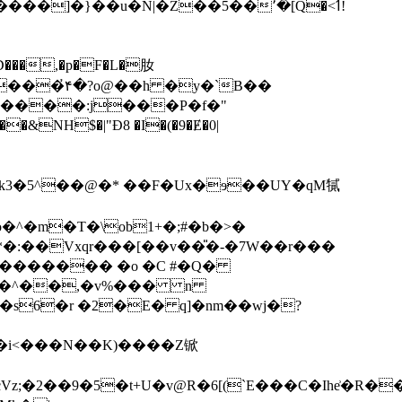
�,�p�F�L�肗
e�D����:j���P�f�"
k3�5^��@�* ��F�Ux�ɘ��UY�qM㹑
^�m�T�\ob1+�;#�b�>�
*�:��Vxqr���[��v��̎�-�7W��r���
�"������� �o �C #�Q�
��@�^��,�v%��� n
s6�r �2�E� q]�nm��wj�?
z;�2��9�5�t+U�v@R�6[(`E���C�Ihe͗�R��l