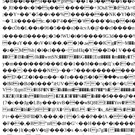
5�m��0��4���p9ҩ>��T�3����x��e�
�˼Rf���c�5ͣ�q�� �����+3ѺъE'�dtZk=0
;��Y=��"�5��v��% !���֜����NK�Yl͗�Rc��
~�¨Lk͐����tc.�I�P'4���'#���'�kq�
��cӦh�L��s�96�5���o]�4cvA�@��eI����n
i����dI����j;�3�!WU�i�9�� ��9G3d����%r�cܶ���ڃVm��кU!�a�5]&pV'�M�k�j�0
��aY��.�sV�k\��,� �]�ࡌ��Kg�'~M��m�r��q�&�&C.j�$�m��De'���HGػ &#4�n���X�E�a�lǵ1?t�����:
�z�M%h{�l�cI���< mHΙq�Y��D�I V������q�s��T
��0 �\B�n�.0k��wmSN;���F��6G���{Eut���� �m���
y�m���t���9���E��1��M��m�Ц`x�I�u
���:�����Nf)~��=7���t��������k�
�D\�CZ�l��m��<�I'o���jS�f�۬���wm�
�l$0t�Bd�6���ۨ"ǣUV���7�ʼq�E�^�U
V>3[qmTc�6$P�N'��k��mt�����z�IƤ��*h� \����s
K�Z�}R�:i�x��0lmb}�Z�,�3�'��%�� �s��ו�$���ӄP��**��2 �������U6���&a5����!�f������ю��
{7�c��|Ig�LBy���irvB���ѡ$Q8EE���Yov
m�Z�Iń�)9�'@X�^y�I(L /�='�x_&�c�\��D ك��4�p���4@A롸p-��t1 ��s(6'yT$��I��Į
l^i+��HFƜ�͞A���;�{\�5:��P��fA.����|¤����
�F��,�B
!"n8�d#�G'<��H���*�i����O
�f��}l(�q�V�t@���3�s �ԉ�Hɲ7gI�{ ��r��I