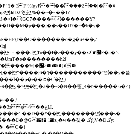
q3ddD2" %��~�~��1?
z}�<]�'GO7����������Y?
k�HF{f��O�������o�g�u+��,/
q|
Ï��p�\��fכ�Ƈ�}
�[,�>��3��~:�N��竾_4�b�����|6�<}
q^��ݟЫ,̿
0 ���I�^ ��D��*������������s�
G����_l��zͺ�w��곛�|گʧݬV�Dگy;
�_�O�}