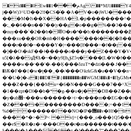
�d���0Ew��م���1Ag\��*MJ1����Y4n�ޓ�����r=�h��� �v�:ܕ@�]/��.@Ԏ`MA�P";̏)� 3F`%fgyP���ؒ ���2��j��#
j��W)3^UD��2!f�CS�ͮ� �A�V�o�)WU���
���M�Iƾ��X��HA�L�p��������^�4�
�;_��6��n��7��|y��g�o��g�%��3����b:�єd�W�E{�^�
�nuy���`�2��b�唧O�s�ª��b:��������䞤 �
���xu��̮�OR�mh�H�������l��[�B��H
���r��f�~����Y�|=���[lf���>�f��ɼ
�]��O\�skF��˧�����o���y��Z���Y�V�����Gn���V�O113�|��ޜo~}�~F��ۿ=��
u5[�λ��ӆԪѣ�~��|y9[|bڨZ5ҷ� ���[L�W�f����j�m��9�OL�S�G��l�X�y�����6��8 �UmT�ϧ��������h2[|
����w��׳��'�˶��Ķ���ǒzuTײ�ǳi���.f����V ;1䗌W�x>[?=��֛Ot�s�G�N���g�[�M'�9��6/�����%j�֌>������{�.��|
�Ѭ�F��{�w�۪t��_��/���O\krkG&�a��V��n~�Y�<^.���k�H?:�
�'�U�]�-z�}��D�?�\}�������n��WGM3��k�+�ҦGM
���Z���{��Mu=�6�N����G���7��^X_
�1��zpt�Dl��b�*�g-��u�j��DB��Z��n
�y�ab׫~���w������>t>�e���m��EG�r��4�������nӽ�f����y-��f�p�v�i�Ό��~�� /
�Z���r���������D����;=��1��v�G
%d�������F��NO�lΡ�᝞��v�Hf�fr
����*�>�
P< �v||={���_o���}Q5���'�
��e$�R�z�<���O��r�m������t���/
Ь���j�A���! �6j�ҭ.�]����7'''���7��ݺ?j~�s���E�-e�q�?��_�R��,���lÙ��|�����P�B+��P�ܡG� �8�O��/