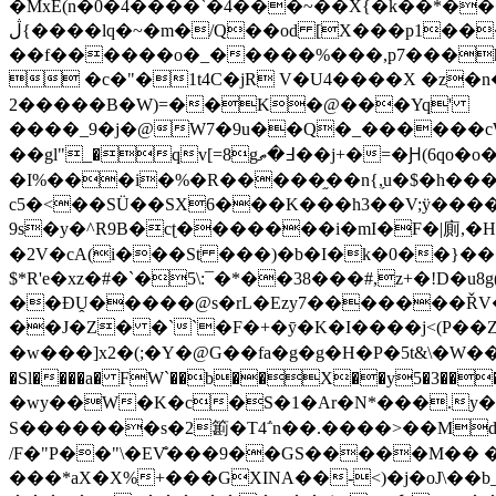
�MxE(n�0�4����`�4���~��X{�k��*�
ڷ{����lq�~�m�/Q��od [X���p1�������1p���a�ȟ�=+��� V��[��V�);#}֯j�7
��f������o�_�����%���,p7���h�֏)d46z��_J��ޢ[��0�10��O�9���c�!-��|��|��yYJAv�
 �c�"�1t4C�jR V�U4����X �z�n��7
2�����B�W)=��K�@���Yq'
����_9�j�@W7�9u��Q�_������cW 
��gl"_�qv[=8g߃�ތ��j+�=�Ԩ(6qo�o���,�Κ�m��"�`��|�v� �[��ۿ�'��w浿�gw��U�<0��0��ن� ��N�J0�ш�"�̚E/
�I%���i�%�R�����֦��n{,̗u�$�h����ޢ/7R�JE�դ~��<�keb���\Z�"�BA��
c5�<��SÜ��SX6���K���h3��V;ӱ����
9s�y�^R9B�cʈ�������i�mI�F�|廁,�H
�2V�cA(i���St ���)�b�I�k�0��}�
$*R'e�xz�#�`�5\:¯�*��38���#,z+�!D�u
��ƉṶ�����@s�rL�Ezy7�������ŘV���I�M���lbx>xx�78.
��J�Z� �``�F�+�ӯ�K�I����j<(P��Z�L
�w���]x2�(;�Y�@G��fa�g�g�H�P�5t&\�W���&
�Sl����a� FW`��b��X��y5�3���]���MA���
�wy��W�K�c�S�1�Ar�N*���.y�Ay
S�������s�2䉇�T4΅n��.����>��M
/F�"P��"\�EV̐���9��GS�����M�� ��+yQ�+�Q�I�N�
���*aX�X%+���GXINA��-<)�j�oJ\��