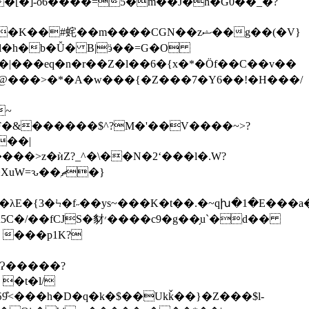
s�@���>�*�A�w���{�Z���7�Y6��!�H���/
~
��|
b ���p1K?
Ɂ
�����?
�t�l/
͒<���h�D�q�k�$��Ukǩ��}�Z���$l-