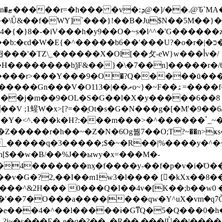
��\Ǖ&��f�WY]`���}!��B�Ju$N��5M��}�
{�}8�-�iV���h�y9��O�~s�l^^�'G������
����b6��'���U?�o�r�|�͏כ��D��M�p���j��s��U7�߹�b�y�
��'�TZ\_������X�Ol[��攵-eW}w���أv�/
��������bѯF&��}�\�7��n]�����r�/6
�����r>���Y���9�Ο�?Q�����ū���l
��f�=~:���-.Ϯn��f�z���y��x޽\�`2F�a�^-
��m���>�^������ٴ_~�[��"����j6�ף�����������"��y�쓷
s�Z�����r�h��~�Z�N�6Og붦7��O;T?~��n>ҝs���
�����q�3�����;$�~�R��|%����y�^�~9
[$��w�B/��%J��ыwy�x=���M�-
�?2,��I��m1w3�l���� [�kXx��8���3z
���^&2H��� 0���Q�I��4v�[K��;b��w
�7�O���a����|���qw�Y^uX�vmۛ�q߭7Ǧ����@
�e���4�^��l�����ɨ�GͳQ�5�Q���0�h