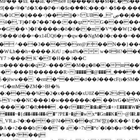
�� �xE ��aE'�P6e# lȋ)����R��M�L�o��
[��=҆#�"d�X��P�+\�$e�ަ��K:��;�^ �$��
��z]j�>! UB�_"ڝ��j�̀�'Gq��-/�5+0
4�,`Fj�F�7��7��:��qz *G�������
J��n���5��(����V�tk�����F�6��ȟ��G��܌]�F����o�ȍ�i!�t�m�V*|�
�W{2�
s�퉊^:�Jr�� ^���3���f�ee@)��N��
W\Լh��h+����.KrU ;:�u4%�̷ w�0H?���
*Y7 >���f K`�T�H�� l��C
�m���'��i�qZ~���5 �M�g�8��m��\
���돤������R>!�����@���_ܹ���� �H<�Rp
-�jëww�� `�em�*���d��J���cF(s�S
 =G�mM�ZM�>BͰ�%
�:����%�2�x���d�xU0Z��2d[���Xր
�4��6-Y>e��NC���1�w������c� ��bvG�h
1�Q�ϡ2���%2;��6 ��Z+�a/_(/� �C�Q(#�ޅn����~�{d��4��4��4 �"?PE�>�ġ�wx*�Gn
��K�~@I�Ł�
��M_VR.ʑ-?�:���@?4�X��qC!W깡))�K��
�A�+2���b{��¯� a�>7х�*e`�I�b�a<9�
�%��?��ƫ|