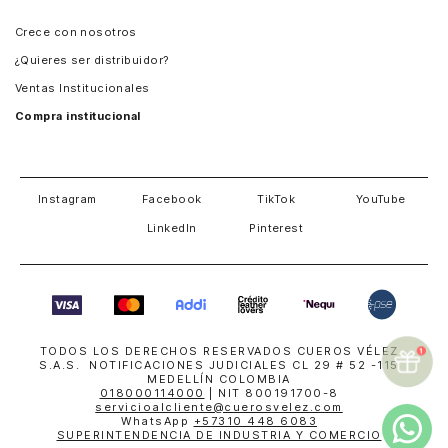
Panamá
Crece con nosotros
Guatemala
¿Quieres ser distribuidor?
Estados Unidos
Ventas Institucionales
Salvador
Compra institucional
Costa Rica
Instagram
Facebook
TikTok
YouTube
LinkedIn
Pinterest
TODOS LOS DERECHOS RESERVADOS CUEROS VÉLEZ
S.A.S. NOTIFICACIONES JUDICIALES CL 29 # 52 -115
MEDELLÍN COLOMBIA
018000114000
| NIT 800191700-8
servicioalcliente@cuerosvelez.com
WhatsApp
+57310 448 6083
SUPERINTENDENCIA DE INDUSTRIA Y COMERCIO